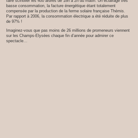
faire scintiller les 400 arbres de 18h à 2h du matin. Un éclairage très
basse consommation, la facture énergétique étant totalement
compensée par la production de la ferme solaire française Thémis.
Par rapport à 2006, la consommation électrique a été réduite de plus
de 97% !
Imaginez-vous que pas moins de 26 millions de promeneurs viennent
sur les Champs-Elysées chaque fin d’année pour admirer ce
spectacle…