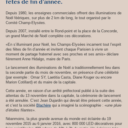
fêtes de fin d’année.
Depuis 1980, les enseignes commerciales offrent des illuminations de
Noël féériques, sur plus de 2 km de long, le tout organisé par le
Comité Champ-Elysées.
Depuis 2007, installé entre le Rond-point et la place de la Concorde,
un grand Marché de Noël complète ces décorations.
«En s’illuminant pour Noël, les Champs-Elysées incarnent tout l’esprit
des fêtes de fin d’année et invitent chaque Parisien à vivre un
moment de partage fraternel avec ses proches et ses amis» déclare
fièrement Anne Hidalgo, maire de Paris.
Le lancement des illuminations de Noël a traditionnellement lieu dans
la seconde partie du mois de novembre, en présence d’une célébrité
(par exemple : Omar SY, Laetitia Casta, Diane Kruger ou encore
Marion Cotillard) et du maire de la capitale.
Cette année, en raison d’un arrêté préfectoral publié à la suite des
attentas du 13 novembre dans la capitale, la cérémonie de lancement
a été annulée. C’est Jean Dujardin qui devait être présent cette année,
et c’est la société
Blachère
qui a imaginé la scénographie : «
une pluie
d’étoiles filantes
».
Néanmoins, la plus grande avenue du monde est éclairée du 19
novembre 2015 au 6 janvier 2016, avec 800 000 LED décoratives pour