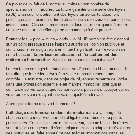
Ce projet de loi fait déjà monter au créneau bon nombre de
spécialistes de l’immobilier. La future garantie universelle des loyers
(GUL) ainsi que l’encadrement des loyers en zones tendues font
polémique aussi bien chez les professionnels que chez les particuliers
investisseurs. Ces deux mesures sont lourdes, compliquées à mettre
en place avec un bénéfice qui ne demande qu’à être prouvé.
Pourtant les « pros » et les « antis » loi ALUR semblent être d’accord
sur un point presque passé inaperçu auprès de l’opinion publique et
qui, croisons les doigts, aura un impact significatif sur l’évolution de
notre branche :
la professionnalisation et l’encadrement des
métiers de l’immobilier
. Saluons cette excellente initiative !
La réputation des agents immobiliers se dégrade au fil des années. Il
faut dire que le métier a évolué très vite et pratiquement sans
contrôle. La ministre, dans ce projet de loi, entend remettre de l’ordre
dans une profession essentielle au marché immobilier pour que la
confiance se restaure et que les particuliers puissent s’appuyer sur de
vrais professionnels ayant une valeur ajoutée indéniable.
Alors quelle forme cela va-t-il prendre ?
L’
affichage des honoraires des intermédiaires
« à la charge de
chacune des parties » sera rendu obligatoire sur tous les supports
publicitaires. Ce n’est pas vraiment nouveau, aujourd’hui les barèmes
sont affichés en agence. Il s’agit uniquement de s’adapter à l’évolution
des pratiques et faire apparaître ces mêmes informations dans les